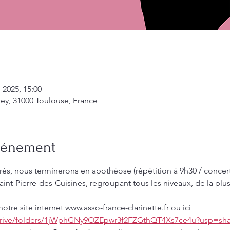
 2025, 15:00
rey, 31000 Toulouse, France
événement
ès, nous terminerons en apothéose (répétition à 9h30 / concer
int-Pierre-des-Cuisines, regroupant tous les niveaux, de la plus
notre site internet www.asso-france-clarinette.fr ou ici 
/drive/folders/1jWphGNy9OZEpwr3f2FZGthQT4Xs7ce4u?usp=sha