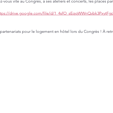
ez-vous vite au Congrès, à ses ateliers et concerts, les places par
ttps://drive.google.com/file/d/1_4sfO_sEqqWWnQvbk3PxytFg
artenariats pour le logement en hôtel lors du Congrès ! À retr