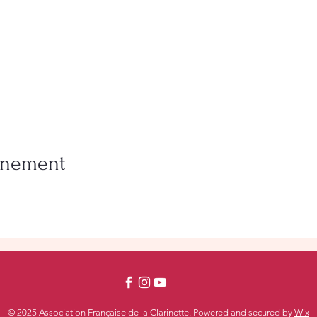
vénement
© 2025 Association Française de la Clarinette. Powered and secured by
Wix