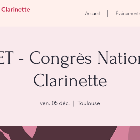
 Clarinette
Accueil
Événement
 - Congrès Nation
Clarinette
ven. 05 déc.
  |  
Toulouse