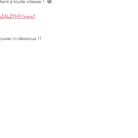
tent à toute vitesse !  🤩
pZALZYHF/view?
ouver ci-dessous !!